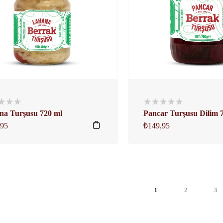
na Turşusu 720 ml
Pancar Turşusu Dilim 
,95
₺
149,95
1
2
3