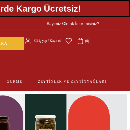
 Alışverişlerde Kargo Ücretsiz!
Bayimiz Olmak İster misiniz?
Giriş yap / Kayıt ol
(0)
ARA
GURME
ZEYTINLER VE ZEYTINYAĞLARI