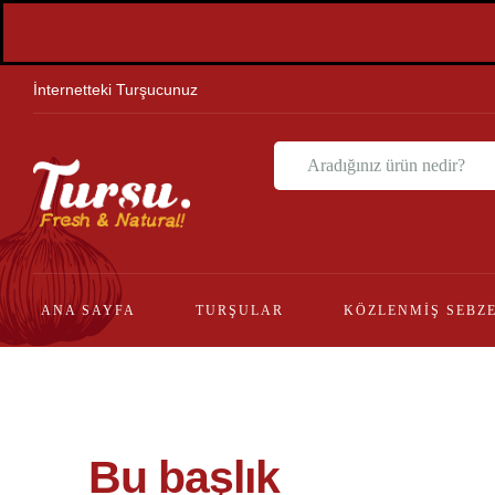
İnternetteki Turşucunuz
ANA SAYFA
TURŞULAR
KÖZLENMIŞ SEBZ
Bu başlık