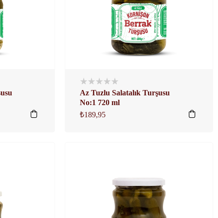
şusu
Az Tuzlu Salatalık Turşusu
No:1 720 ml
₺
189,95