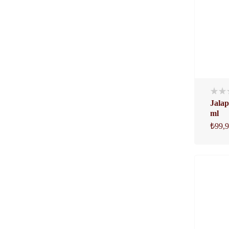
Jalap
ml
₺
99,