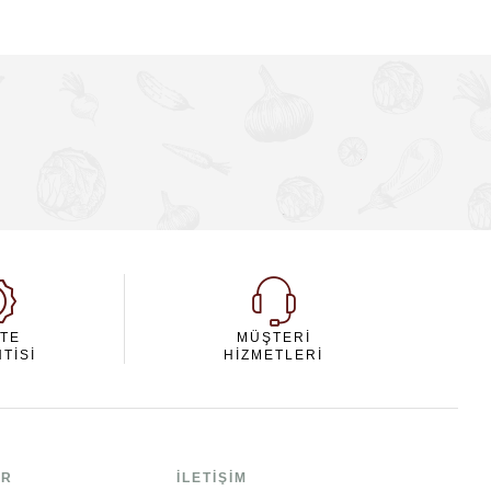
ITE
MÜŞTERI
TISI
HIZMETLERI
ER
İLETIŞIM