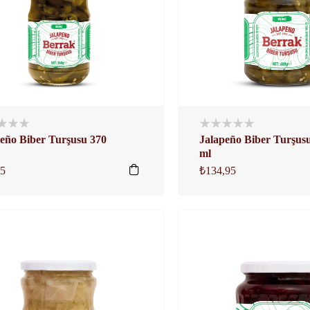
eño Biber Turşusu 370
Jalapeño Biber Turşus
ml
95
₺
134,95