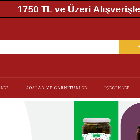
1750 TL ve Üzeri
ELER
SOSLAR VE GARNITÜRLER
İÇECEKLER