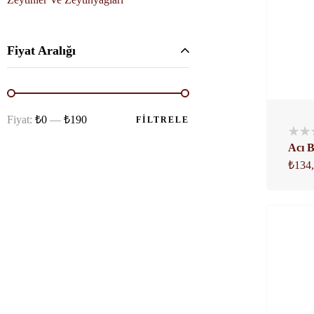
Fiyat Aralığı
Fiyat:
₺0
—
₺190
FILTRELE
Acı B
₺
134