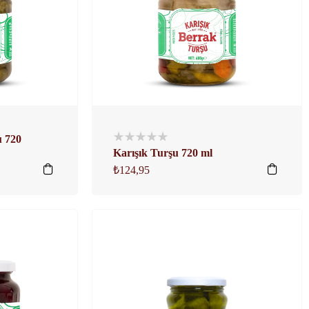
u 720
Karışık Turşu 720 ml
₺
124,95