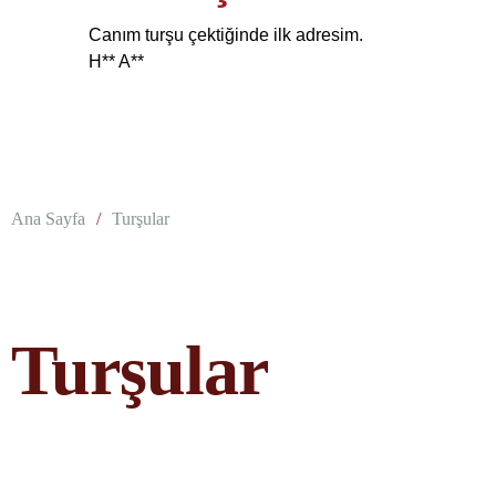
Canım turşu çektiğinde ilk adresim.
H** A**
Ana Sayfa
/
Turşular
Turşular