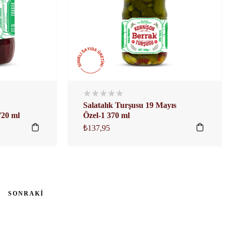
Salatalık Turşusu 19 Mayıs
720 ml
Özel-1 370 ml
₺
137,95
SONRAKI