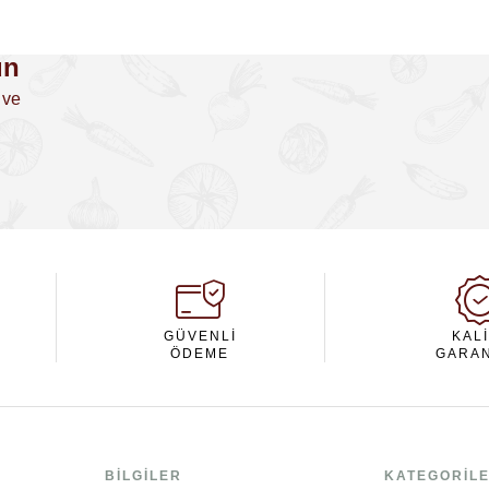
un
 ve
GÜVENLI
KAL
ÖDEME
GARAN
BILGILER
KATEGORIL