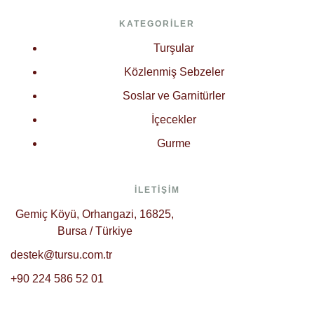
KATEGORILER
Turşular
Közlenmiş Sebzeler
Soslar ve Garnitürler
İçecekler
Gurme
İLETIŞIM
Gemiç Köyü, Orhangazi, 16825,
Bursa / Türkiye
destek@tursu.com.tr
+90 224 586 52 01