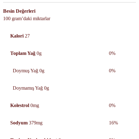
Besin Değerleri
100 gram’daki miktarlar
Kalori
27
Toplam Yağ
0g
0%
Doymuş Yağ 0g
0%
Doymamış Yağ 0g
Kolestrol
0mg
0%
Sodyum
379mg
16%