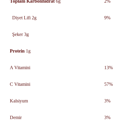
Toplam Karbonhidrat
6g
2%
Diyet Lifi 2g
9%
Şeker 3g
Protein
1g
A Vitamini
13%
C Vitamini
57%
Kalsiyum
3%
Demir
3%