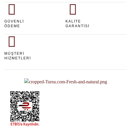
GÜVENLI
KALITE
ÖDEME
GARANTISI
MÜŞTERI
HIZMETLERI